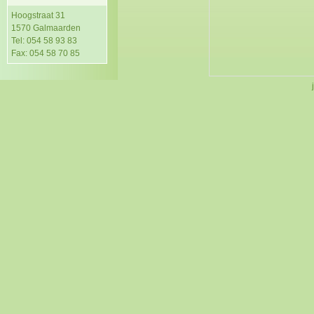
Hoogstraat 31
1570 Galmaarden
Tel: 054 58 93 83
Fax: 054 58 70 85