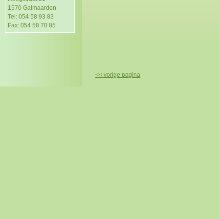
1570 Galmaarden
Tel: 054 58 93 83
Fax: 054 58 70 85
<< vorige pagina