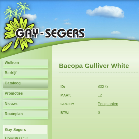
Welkom
Bacopa Gulliver White
Bedrijf
Cataloog
83273
ID:
Promoties
12
MAAT:
Nieuws
Perkplanten
GROEP:
6
BTW:
Routeplan
Gay-Segers
Hoogstraat 31