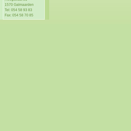
1570 Galmaarden
Tel: 054 58 93 83
Fax: 054 58 70 85