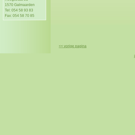
1570 Galmaarden
Tel: 054 58 93 83
Fax: 054 58 70 85
<< vorige pagina