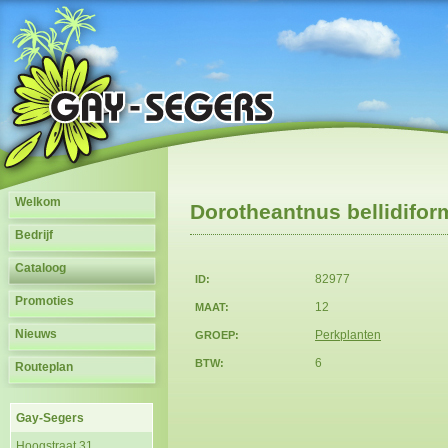
Welkom
Dorotheantnus bellidifo
Bedrijf
Cataloog
82977
ID:
Promoties
12
MAAT:
Nieuws
Perkplanten
GROEP:
6
BTW:
Routeplan
Gay-Segers
Hoogstraat 31