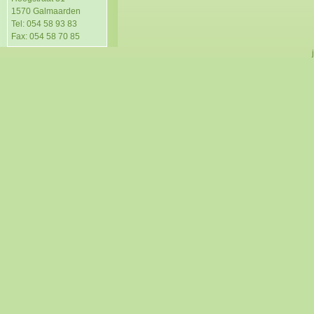
1570 Galmaarden
Tel: 054 58 93 83
Fax: 054 58 70 85