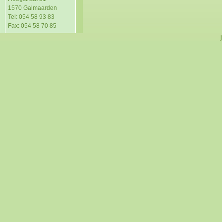
1570 Galmaarden
Tel: 054 58 93 83
Fax: 054 58 70 85